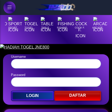
T
TOGEL
TABLE
FISHING
COCK F.
ARCADE
PROMO
Username
Password
DAFTAR
LOGIN