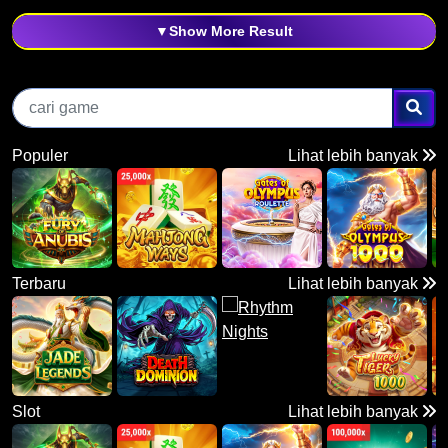
▼Show More Result
Lihat lebih banyak
Populer
Lihat lebih banyak
Terbaru
Lihat lebih banyak
Slot